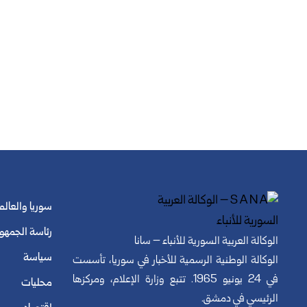
سوريا والعالم
رئاسة الجمهو
الوكالة العربية السورية للأنباء – سانا
سياسة
الوكالة الوطنية الرسمية للأخبار في سوريا، تأسست
في 24 يونيو 1965. تتبع وزارة الإعلام، ومركزها
محليات
الرئيسي في دمشق.