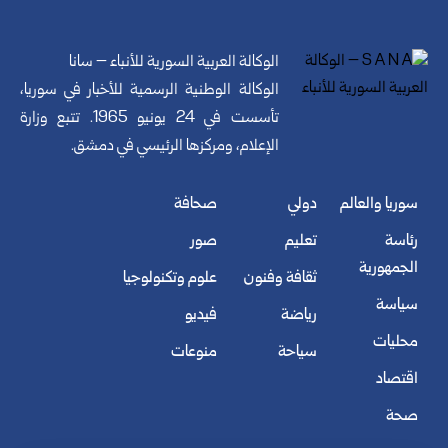
الوكالة العربية السورية للأنباء – سانا
الوكالة الوطنية الرسمية للأخبار في سوريا،
تأسست في 24 يونيو 1965. تتبع وزارة
الإعلام، ومركزها الرئيسي في دمشق.
سوريا والعالم
دولي
صحافة
رئاسة
تعليم
صور
الجمهورية
ثقافة وفنون
علوم وتكنولوجيا
سياسة
رياضة
فيديو
محليات
سياحة
منوعات
اقتصاد
صحة