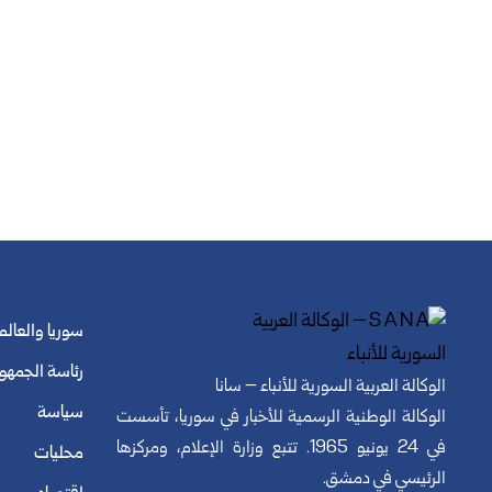
سوريا والعالم
رئاسة الجمهو
الوكالة العربية السورية للأنباء – سانا
سياسة
الوكالة الوطنية الرسمية للأخبار في سوريا، تأسست
في 24 يونيو 1965. تتبع وزارة الإعلام، ومركزها
محليات
الرئيسي في دمشق.