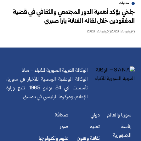
محليات
جلخي يؤكد أهمية الدور المجتمعي والثقافي في قضية
المفقودين خلال لقائه الفنانة يارا صبري
يونيو 23, 2026
يونيو 23, 2026
الوكالة العربية السورية للأنباء – سانا
الوكالة الوطنية الرسمية للأخبار في سوريا،
تأسست في 24 يونيو 1965. تتبع وزارة
الإعلام، ومركزها الرئيسي في دمشق.
سوريا والعالم
دولي
صحافة
رئاسة
تعليم
صور
الجمهورية
ثقافة وفنون
علوم وتكنولوجيا