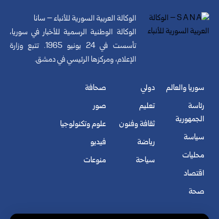
الوكالة العربية السورية للأنباء – سانا
الوكالة الوطنية الرسمية للأخبار في سوريا،
تأسست في 24 يونيو 1965. تتبع وزارة
الإعلام، ومركزها الرئيسي في دمشق.
سوريا والعالم
دولي
صحافة
رئاسة
تعليم
صور
الجمهورية
ثقافة وفنون
علوم وتكنولوجيا
سياسة
رياضة
فيديو
محليات
سياحة
منوعات
اقتصاد
صحة