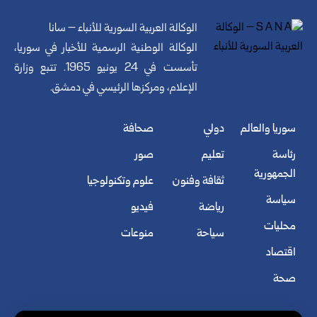
الوكالة العربية السورية للأنباء – سانا
الوكالة الوطنية الرسمية للأخبار في سوريا،
تأسست في 24 يونيو 1965. تتبع وزارة
الإعلام، ومركزها الرئيسي في دمشق.
سوريا والعالم
دولي
صحافة
رئاسة
تعليم
صور
الجمهورية
ثقافة وفنون
علوم وتكنولوجيا
سياسة
رياضة
فيديو
محليات
سياحة
منوعات
اقتصاد
صحة