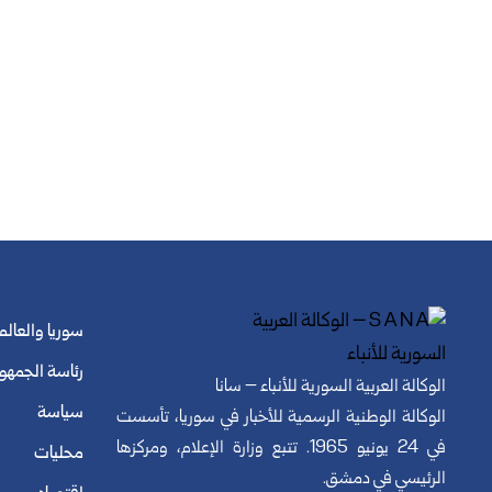
سوريا والعالم
رئاسة الجمهو
الوكالة العربية السورية للأنباء – سانا
سياسة
الوكالة الوطنية الرسمية للأخبار في سوريا، تأسست
في 24 يونيو 1965. تتبع وزارة الإعلام، ومركزها
محليات
الرئيسي في دمشق.