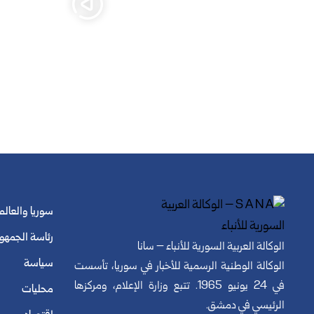
سوريا والعالم
رئاسة الجمهو
الوكالة العربية السورية للأنباء – سانا
سياسة
الوكالة الوطنية الرسمية للأخبار في سوريا، تأسست
في 24 يونيو 1965. تتبع وزارة الإعلام، ومركزها
محليات
الرئيسي في دمشق.