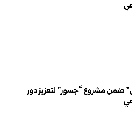
عي
 ضمن مشروع “جسور” لتعزيز دور
عي