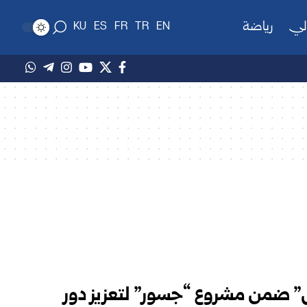
لي
رياضة
KU
ES
FR
TR
EN
 ضمن مشروع “جسور” لتعزيز دور