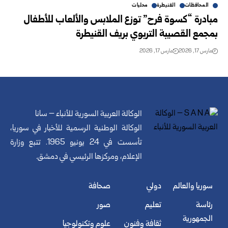
المحافظات
القنيطرة
محليات
مبادرة “كسوة فرح” توزع الملابس والألعاب للأطفال
بمجمع القصيبة التربوي بريف القنيطرة
مارس 17, 2026
مارس 17, 2026
الوكالة العربية السورية للأنباء – سانا
الوكالة الوطنية الرسمية للأخبار في سوريا،
تأسست في 24 يونيو 1965. تتبع وزارة
الإعلام، ومركزها الرئيسي في دمشق.
سوريا والعالم
دولي
صحافة
رئاسة
تعليم
صور
الجمهورية
ثقافة وفنون
علوم وتكنولوجيا