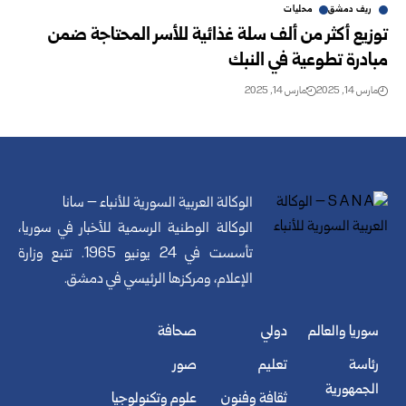
ريف دمشق
محليات
توزيع أكثر من ألف سلة غذائية للأسر المحتاجة ضمن
مبادرة تطوعية ‏في النبك ‏
مارس 14, 2025
مارس 14, 2025
الوكالة العربية السورية للأنباء – سانا
الوكالة الوطنية الرسمية للأخبار في سوريا،
تأسست في 24 يونيو 1965. تتبع وزارة
الإعلام، ومركزها الرئيسي في دمشق.
سوريا والعالم
دولي
صحافة
رئاسة
تعليم
صور
الجمهورية
ثقافة وفنون
علوم وتكنولوجيا