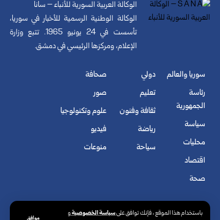
الوكالة العربية السورية للأنباء – سانا
الوكالة الوطنية الرسمية للأخبار في سوريا،
تأسست في 24 يونيو 1965. تتبع وزارة
الإعلام، ومركزها الرئيسي في دمشق.
سوريا والعالم
دولي
صحافة
رئاسة
تعليم
صور
الجمهورية
ثقافة وفنون
علوم وتكنولوجيا
سياسة
رياضة
فيديو
محليات
سياحة
منوعات
اقتصاد
صحة
سياسة الخصوصية
باستخدام هذا الموقع ، فإنك توافق على
و
موافق