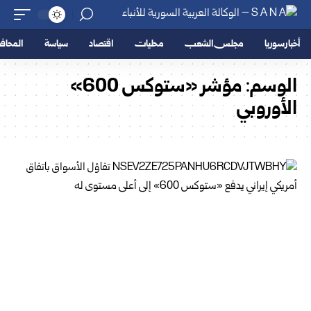
أخبار سوريا
مجلس الشعب
محليات
اقتصاد
سياسة
المحا
الوسم:
مؤشر «ستوكس 600»
الأوروبي