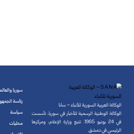
سوريا والعالم
رئاسة الجمهو
الوكالة العربية السورية للأنباء – سانا
سياسة
الوكالة الوطنية الرسمية للأخبار في سوريا، تأسست
في 24 يونيو 1965. تتبع وزارة الإعلام، ومركزها
محليات
الرئيسي في دمشق.