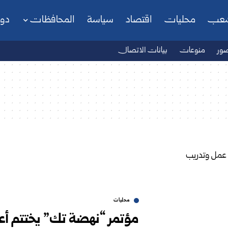
شعب
محليات
اقتصاد
سياسة
المحافظات
دو
ور
منوعات
بيانات الاتصال
محليات
مؤتمر “نهضة تك” يختتم أع