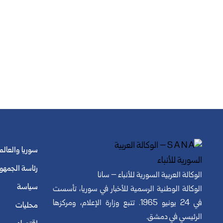
سوريا والعالم
رئاسة الجمهو
الوكالة العربية السورية للأنباء – سانا
سياسة
الوكالة الوطنية الرسمية للأخبار في سوريا، تأسست
في 24 يونيو 1965. تتبع وزارة الإعلام، ومركزها
محليات
الرئيسي في دمشق.