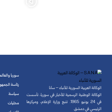
سوريا والعالم
رئاسة الجمهو
الوكالة العربية السورية للأنباء – سانا
سياسة
الوكالة الوطنية الرسمية للأخبار في سوريا، تأسست
في 24 يونيو 1965. تتبع وزارة الإعلام، ومركزها
محليات
الرئيسي في دمشق.