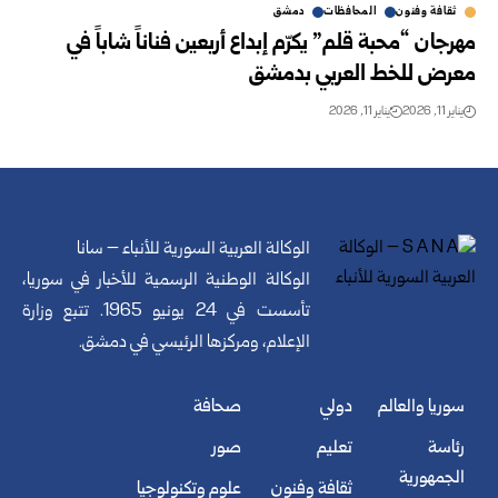
ثقافة وفنون
المحافظات
دمشق
مهرجان “محبة قلم” يكرّم إبداع أربعين فناناً شاباً في
معرض للخط العربي بدمشق
يناير 11, 2026
يناير 11, 2026
الوكالة العربية السورية للأنباء – سانا
الوكالة الوطنية الرسمية للأخبار في سوريا،
تأسست في 24 يونيو 1965. تتبع وزارة
الإعلام، ومركزها الرئيسي في دمشق.
سوريا والعالم
دولي
صحافة
رئاسة
تعليم
صور
الجمهورية
ثقافة وفنون
علوم وتكنولوجيا