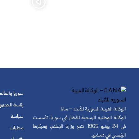
سوريا والعالم
رئاسة الجمهو
الوكالة العربية السورية للأنباء – سانا
سياسة
الوكالة الوطنية الرسمية للأخبار في سوريا، تأسست
في 24 يونيو 1965. تتبع وزارة الإعلام، ومركزها
محليات
الرئيسي في دمشق.