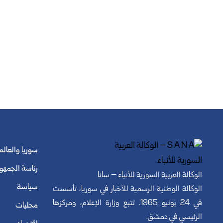
سوريا والعالم
رئاسة الجمهو
الوكالة العربية السورية للأنباء – سانا
سياسة
الوكالة الوطنية الرسمية للأخبار في سوريا، تأسست
في 24 يونيو 1965. تتبع وزارة الإعلام، ومركزها
محليات
الرئيسي في دمشق.