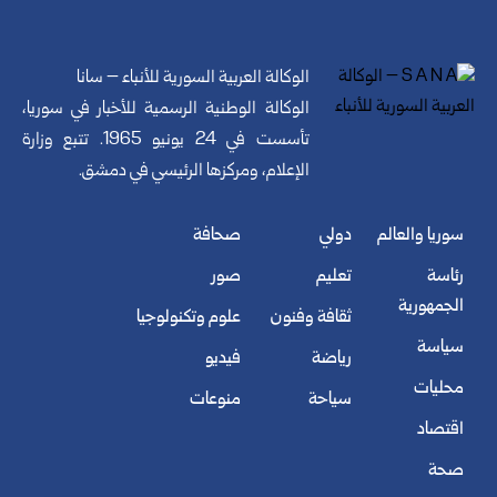
الوكالة العربية السورية للأنباء – سانا
الوكالة الوطنية الرسمية للأخبار في سوريا،
تأسست في 24 يونيو 1965. تتبع وزارة
الإعلام، ومركزها الرئيسي في دمشق.
سوريا والعالم
دولي
صحافة
رئاسة
تعليم
صور
الجمهورية
ثقافة وفنون
علوم وتكنولوجيا
سياسة
رياضة
فيديو
محليات
سياحة
منوعات
اقتصاد
صحة