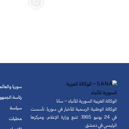
سوريا والعالم
رئاسة الجمهو
الوكالة العربية السورية للأنباء – سانا
سياسة
الوكالة الوطنية الرسمية للأخبار في سوريا، تأسست
في 24 يونيو 1965. تتبع وزارة الإعلام، ومركزها
محليات
الرئيسي في دمشق.