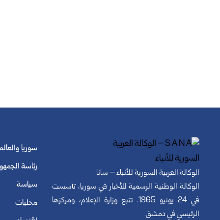
سوريا والعالم
رئاسة الجمهو
الوكالة العربية السورية للأنباء – سانا
سياسة
الوكالة الوطنية الرسمية للأخبار في سوريا، تأسست
في 24 يونيو 1965. تتبع وزارة الإعلام، ومركزها
محليات
الرئيسي في دمشق.