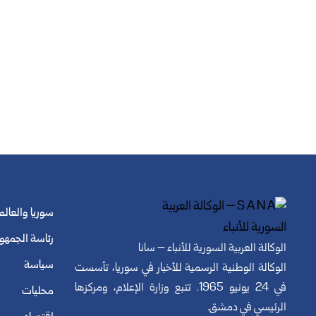
سوريا والعالم
رئاسة الجمهو
الوكالة العربية السورية للأنباء – سانا
سياسة
الوكالة الوطنية الرسمية للأخبار في سوريا، تأسست
في 24 يونيو 1965. تتبع وزارة الإعلام، ومركزها
محليات
الرئيسي في دمشق.