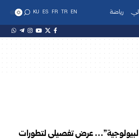
لي
رياضة
KU
ES
FR
TR
EN
 البيولوجية”… عرض تفصيلي لتطورات