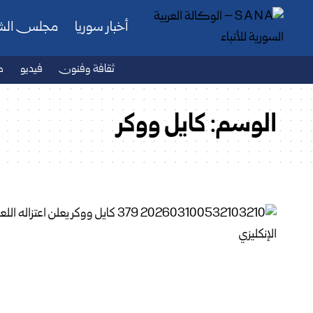
أخبار سوريا
مجلس ال
ثقافة وفنون
فيديو
ص
الوسم:
كايل ووكر