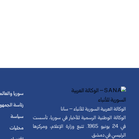
سوريا والعالم
رئاسة الجمهو
الوكالة العربية السورية للأنباء – سانا
سياسة
الوكالة الوطنية الرسمية للأخبار في سوريا، تأسست
في 24 يونيو 1965. تتبع وزارة الإعلام، ومركزها
محليات
الرئيسي في دمشق.