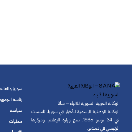
سوريا والعالم
رئاسة الجمهو
الوكالة العربية السورية للأنباء – سانا
سياسة
الوكالة الوطنية الرسمية للأخبار في سوريا، تأسست
في 24 يونيو 1965. تتبع وزارة الإعلام، ومركزها
محليات
الرئيسي في دمشق.