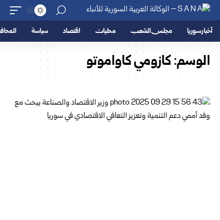
أخبار سوريا
مجلس الشعب
محليات
اقتصاد
سياسة
المحا
الوسم:
كازومي كاواموتو