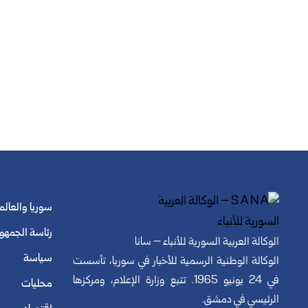
سوريا والعالم
رئاسة الجمهو
الوكالة العربية السورية للأنباء – سانا
سياسة
الوكالة الوطنية الرسمية للأخبار في سوريا، تأسست
في 24 يونيو 1965. تتبع وزارة الإعلام، ومركزها
محليات
الرئيسي في دمشق.