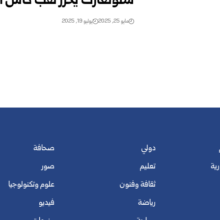
شتوتغارت يحرز لقب كأس أل
مايو 25, 2025
يوليو 19, 2025
دولي
صحافة
رية
تعليم
صور
ثقافة وفنون
علوم وتكنولوجيا
رياضة
فيديو