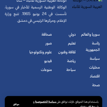
الوكالة العربية السورية للأنباء – سانا
الوكالة الوطنية الرسمية للأخبار في سوريا،
تأسست في 24 يونيو 1965. تتبع وزارة
الإعلام، ومركزها الرئيسي في دمشق.
سوريا والعالم
دولي
صحافة
رئاسة
تعليم
صور
الجمهورية
ثقافة وفنون
علوم وتكنولوجيا
سياسة
رياضة
فيديو
محليات
سياحة
منوعات
اقتصاد
صحة
سياسة الخصوصية
باستخدام هذا الموقع ، فإنك توافق على
و
موافق