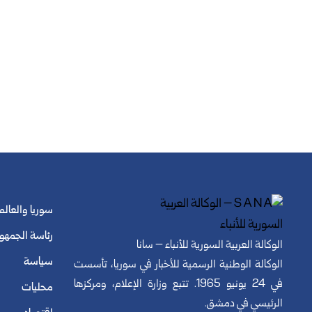
سوريا والعالم
رئاسة الجمهو
الوكالة العربية السورية للأنباء – سانا
سياسة
الوكالة الوطنية الرسمية للأخبار في سوريا، تأسست
في 24 يونيو 1965. تتبع وزارة الإعلام، ومركزها
محليات
الرئيسي في دمشق.