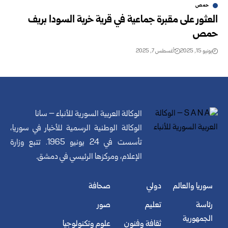
حمص
العثور على مقبرة جماعية في قرية خربة السودا بريف
حمص
يونيو 15, 2025
أغسطس 7, 2025
الوكالة العربية السورية للأنباء – سانا
الوكالة الوطنية الرسمية للأخبار في سوريا،
تأسست في 24 يونيو 1965. تتبع وزارة
الإعلام، ومركزها الرئيسي في دمشق.
سوريا والعالم
دولي
صحافة
رئاسة
تعليم
صور
الجمهورية
ثقافة وفنون
علوم وتكنولوجيا