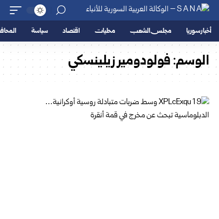
أخبار سوريا
مجلس الشعب
محليات
اقتصاد
سياسة
المحا
الوسم:
فولودومير زيلينسكي