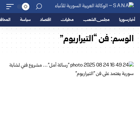
أخبار سوريا
مجلس الشعب
محليات
اقتصاد
سياسة
المحا
الوسم:
فن “التيراريوم”