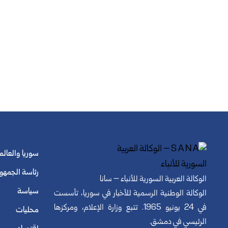
سوريا والعالم
رئاسة الجمهو
الوكالة العربية السورية للأنباء – سانا
سياسة
الوكالة الوطنية الرسمية للأخبار في سوريا، تأسست
في 24 يونيو 1965. تتبع وزارة الإعلام، ومركزها
محليات
الرئيسي في دمشق.