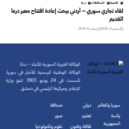
اقتصاد
المحافظات
درعا
لقاء تجاري سوري – أردني يبحث إعادة افتتاح معبر درعا
القديم
سبتمبر 6, 2025
سبتمبر 6, 2025
الوكالة العربية السورية للأنباء – سانا
الوكالة الوطنية الرسمية للأخبار في سوريا،
تأسست في 24 يونيو 1965. تتبع وزارة
الإعلام، ومركزها الرئيسي في دمشق.
سوريا والعالم
دولي
صحافة
رئاسة
تعليم
صور
الجمهورية
ثقافة وفنون
علوم وتكنولوجيا