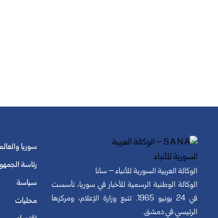
سوريا والعالم
رئاسة الجمهو
الوكالة العربية السورية للأنباء – سانا
سياسة
الوكالة الوطنية الرسمية للأخبار في سوريا، تأسست
في 24 يونيو 1965. تتبع وزارة الإعلام، ومركزها
محليات
الرئيسي في دمشق.