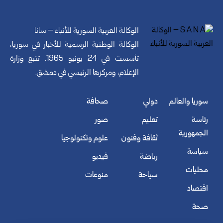
الوكالة العربية السورية للأنباء – سانا
الوكالة الوطنية الرسمية للأخبار في سوريا،
تأسست في 24 يونيو 1965. تتبع وزارة
الإعلام، ومركزها الرئيسي في دمشق.
سوريا والعالم
دولي
صحافة
رئاسة
تعليم
صور
الجمهورية
ثقافة وفنون
علوم وتكنولوجيا
سياسة
رياضة
فيديو
محليات
سياحة
منوعات
اقتصاد
صحة