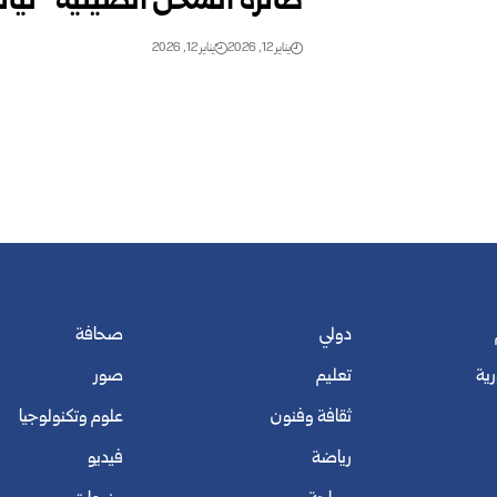
طائرة الشحن الصينية “تيانما-1000” تنهي رحلتها الأولى
يناير 12, 2026
يناير 12, 2026
دولي
صحافة
رية
تعليم
صور
ثقافة وفنون
علوم وتكنولوجيا
رياضة
فيديو