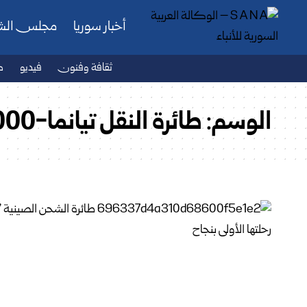
أخبار سوريا
مجلس ال
ثقافة وفنون
فيديو
ص
الوسم:
طائرة النقل تيانما-1000″ الصينية