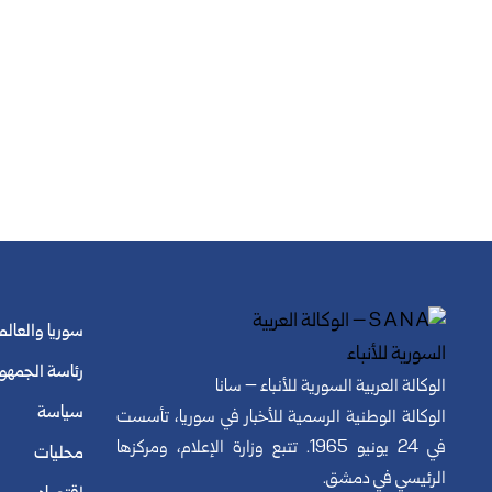
سوريا والعالم
رئاسة الجمهو
الوكالة العربية السورية للأنباء – سانا
سياسة
الوكالة الوطنية الرسمية للأخبار في سوريا، تأسست
في 24 يونيو 1965. تتبع وزارة الإعلام، ومركزها
محليات
الرئيسي في دمشق.