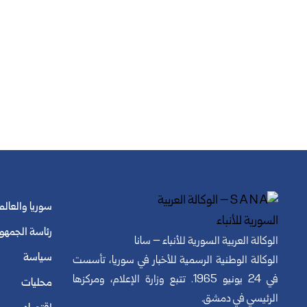
سوريا والعالم
رئاسة الجمهو
الوكالة العربية السورية للأنباء – سانا
سياسة
الوكالة الوطنية الرسمية للأخبار في سوريا، تأسست
في 24 يونيو 1965. تتبع وزارة الإعلام، ومركزها
محليات
الرئيسي في دمشق.