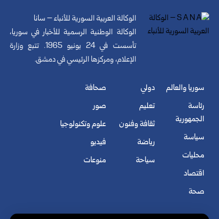
الوكالة العربية السورية للأنباء – سانا
الوكالة الوطنية الرسمية للأخبار في سوريا،
تأسست في 24 يونيو 1965. تتبع وزارة
الإعلام، ومركزها الرئيسي في دمشق.
سوريا والعالم
دولي
صحافة
رئاسة
تعليم
صور
الجمهورية
ثقافة وفنون
علوم وتكنولوجيا
سياسة
رياضة
فيديو
محليات
سياحة
منوعات
اقتصاد
صحة