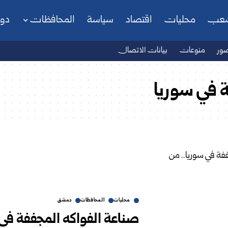
شعب
محليات
اقتصاد
سياسة
المحافظات
دو
ور
منوعات
بيانات الاتصال
 في سوريا
محليات
المحافظات
دمشق
صناعة الفواكه المجففة في س