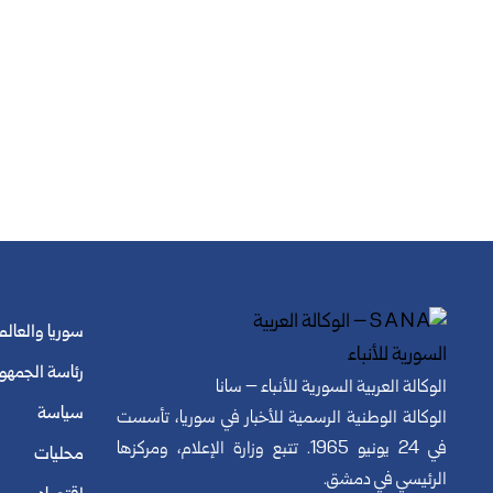
سوريا والعالم
رئاسة الجمهو
الوكالة العربية السورية للأنباء – سانا
سياسة
الوكالة الوطنية الرسمية للأخبار في سوريا، تأسست
في 24 يونيو 1965. تتبع وزارة الإعلام، ومركزها
محليات
الرئيسي في دمشق.