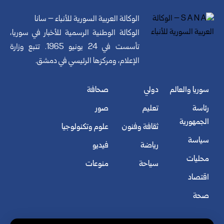
الوكالة العربية السورية للأنباء – سانا
الوكالة الوطنية الرسمية للأخبار في سوريا،
تأسست في 24 يونيو 1965. تتبع وزارة
الإعلام، ومركزها الرئيسي في دمشق.
سوريا والعالم
دولي
صحافة
رئاسة
تعليم
صور
الجمهورية
ثقافة وفنون
علوم وتكنولوجيا
سياسة
رياضة
فيديو
محليات
سياحة
منوعات
اقتصاد
صحة