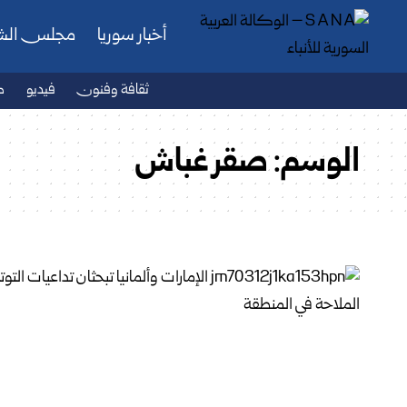
أخبار سوريا
مجلس ال
ثقافة وفنون
فيديو
ص
الوسم:
صقر غباش