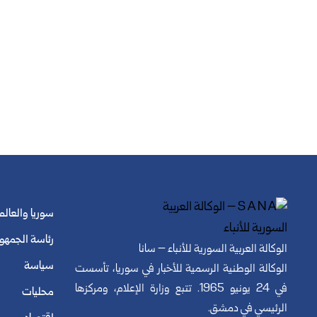
سوريا والعالم
رئاسة الجمهو
الوكالة العربية السورية للأنباء – سانا
سياسة
الوكالة الوطنية الرسمية للأخبار في سوريا، تأسست
في 24 يونيو 1965. تتبع وزارة الإعلام، ومركزها
محليات
الرئيسي في دمشق.