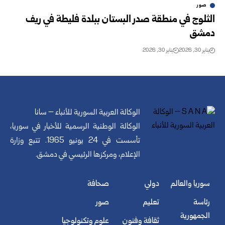
صور
الثلوج في منطقة صدر البستان ببلدة فليطة في ريف
دمشق
يناير 30, 2026
يناير 30, 2026
الوكالة العربية السورية للأنباء – سانا
الوكالة الوطنية الرسمية للأخبار في سوريا،
تأسست في 24 يونيو 1965. تتبع وزارة
الإعلام، ومركزها الرئيسي في دمشق.
سوريا والعالم
دولي
صحافة
رئاسة
تعليم
صور
الجمهورية
ثقافة وفنون
علوم وتكنولوجيا