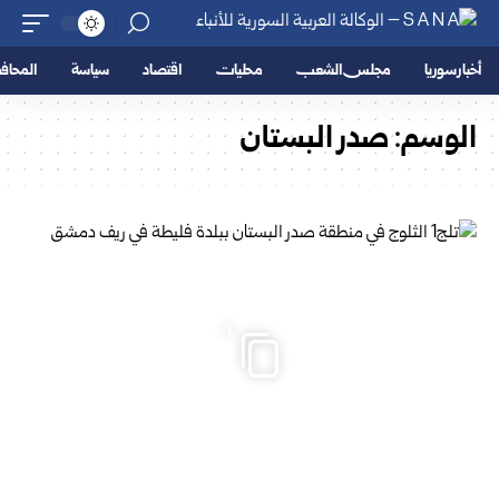
أخبار سوريا
مجلس الشعب
محليات
اقتصاد
سياسة
المحا
الوسم:
صدر البستان
4