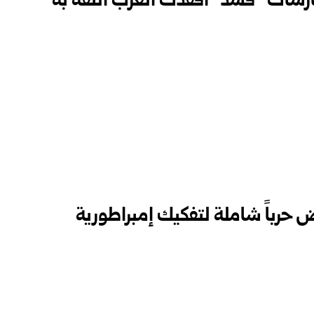
ارسات “قسد” أفقدت الغرب الثقة به
ض حرباً شاملة لتفكيك إمبراطورية