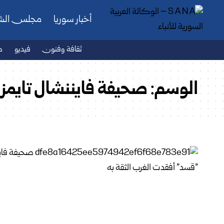
أخبار سوريا
مجلس ال
ثقافة وفنون
فيديو
ص
الوسم:
صحيفة فايننشال تايمز ا