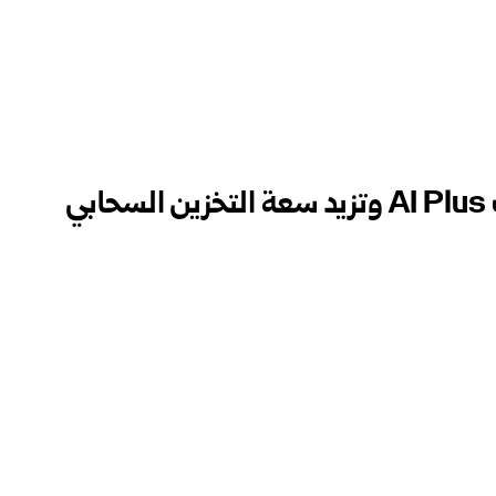
غوغل تخفّض تكلفة اشتراك AI Plus وتزيد سعة التخزين السحابي