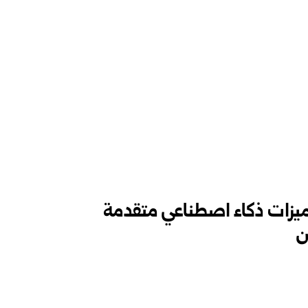
ل تبدأ طرح أندرويد 17 بميزات ذكاء اصطناعي متقدمة
ن