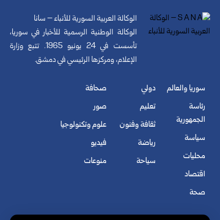
الوكالة العربية السورية للأنباء – سانا
الوكالة الوطنية الرسمية للأخبار في سوريا،
تأسست في 24 يونيو 1965. تتبع وزارة
الإعلام، ومركزها الرئيسي في دمشق.
سوريا والعالم
دولي
صحافة
رئاسة
تعليم
صور
الجمهورية
ثقافة وفنون
علوم وتكنولوجيا
سياسة
رياضة
فيديو
محليات
سياحة
منوعات
اقتصاد
صحة