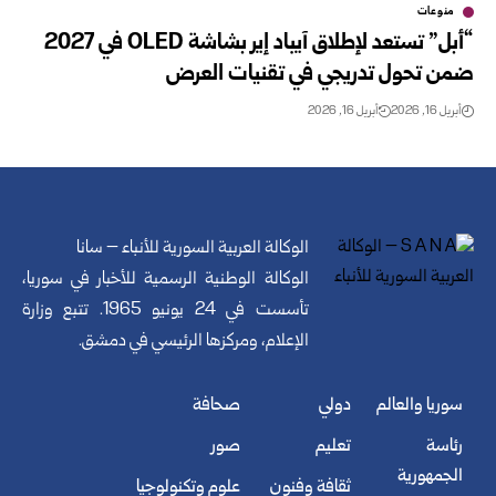
منوعات
“أبل” تستعد لإطلاق آيباد إير بشاشة OLED في 2027
ضمن تحول تدريجي في تقنيات العرض
أبريل 16, 2026
أبريل 16, 2026
الوكالة العربية السورية للأنباء – سانا
الوكالة الوطنية الرسمية للأخبار في سوريا،
تأسست في 24 يونيو 1965. تتبع وزارة
الإعلام، ومركزها الرئيسي في دمشق.
سوريا والعالم
دولي
صحافة
رئاسة
تعليم
صور
الجمهورية
ثقافة وفنون
علوم وتكنولوجيا