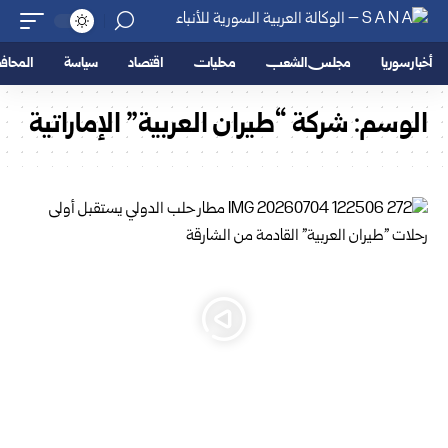
أخبار سوريا
مجلس الشعب
محليات
اقتصاد
سياسة
المحا
الوسم:
شركة “‌‏طيران ‏العربية” ‏الإماراتية