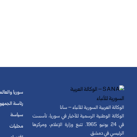
سوريا والعالم
رئاسة الجمهو
الوكالة العربية السورية للأنباء – سانا
سياسة
الوكالة الوطنية الرسمية للأخبار في سوريا، تأسست
في 24 يونيو 1965. تتبع وزارة الإعلام، ومركزها
محليات
الرئيسي في دمشق.